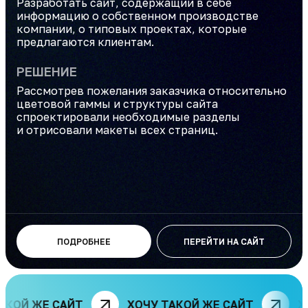
Разработать сайт, содержащий в себе
информацию о собственном производстве
компании, о типовых проектах, которые
предлагаются клиентам.
РЕШЕНИЕ
Рассмотрев пожелания заказчика относительно
цветовой гаммы и структуры сайта
спроектировали необходимые разделы
и отрисовали макеты всех страниц.
ПОДРОБНЕЕ
ПЕРЕЙТИ НА САЙТ
ОЙ ЖЕ САЙТ
ХОЧУ ТАКОЙ ЖЕ САЙТ
ХОЧ