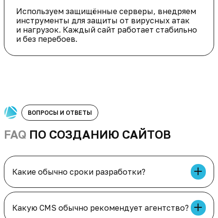
Используем защищённые серверы, внедряем
инструменты для защиты от вирусных атак
и нагрузок. Каждый сайт работает стабильно
и без перебоев.
ВОПРОСЫ И ОТВЕТЫ
FAQ
ПО СОЗДАНИЮ САЙТОВ
Какие обычно сроки разработки?
Сроки зависят от типа и сложности проекта.
Лендинг — от 10 рабочих дней. Интернет-
магазин среднего размера — 6-8 недель. Сроки
фиксируем в договоре и соблюдаем на 99.8%.
Какую CMS обычно рекомендует агентство?